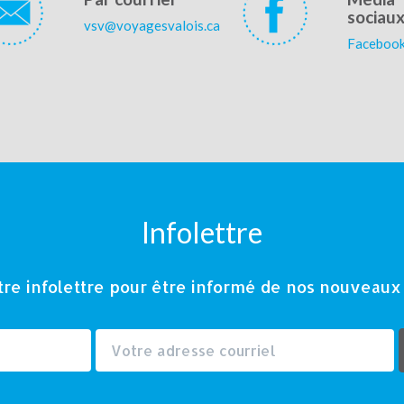
sociau
vsv@voyagesvalois.ca
Faceboo
Infolettre
e infolettre pour être informé de nos nouveaux f