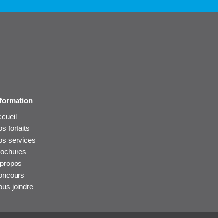
nformation
cueil
s forfaits
os services
rochures
 propos
oncours
us joindre