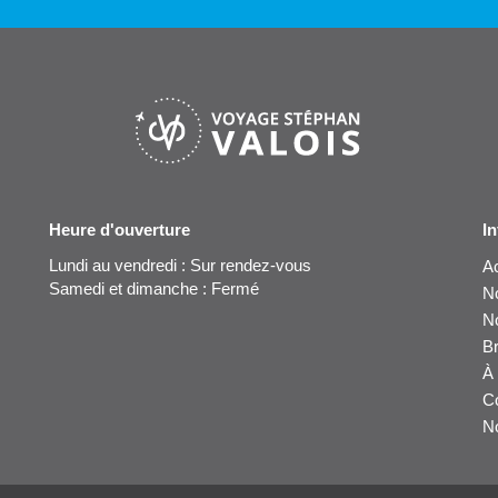
Heure d'ouverture
I
Lundi au vendredi : Sur rendez-vous
Ac
Samedi et dimanche : Fermé
No
N
B
À
C
No