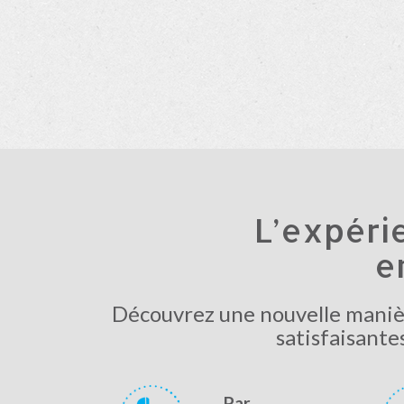
L’expéri
e
Découvrez une nouvelle manièr
satisfaisante
Par