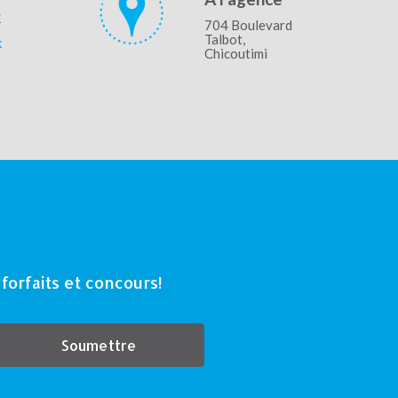
x
704 Boulevard
Talbot,
k
Chicoutimi
orfaits et concours!
Soumettre